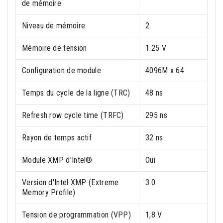
de mémoire
Niveau de mémoire
2
Mémoire de tension
1.25 V
Configuration de module
4096M x 64
Temps du cycle de la ligne (TRC)
48 ns
Refresh row cycle time (TRFC)
295 ns
Rayon de temps actif
32 ns
Module XMP d'Intel®
Oui
Version d'Intel XMP (Extreme
3.0
Memory Profile)
Tension de programmation (VPP)
1,8 V