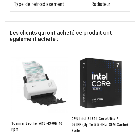
Type de refroidissement
Radiateur
Les clients qui ont acheté ce produit ont
également acheté :
CPU Intel S1851 Core Ultra 7
Micr
Scanner Brother ADS-4300N 40
265KF (up To 5.5 GHz, 30M Cache)
Démat
Ppm
Boite
Offic