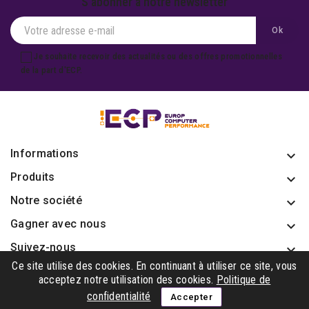
S'abonner à notre newsletter
Je souhaite recevoir des actualités ou des offres promotionnelles
de la part d'ECP.
Informations
keyboard_arrow_down
Produits

Notre société

Gagner avec nous

Suivez-nous

Ce site utilise des cookies. En continuant à utiliser ce site, vous
acceptez notre utilisation des cookies.
Politique de
confidentialité
Accepter