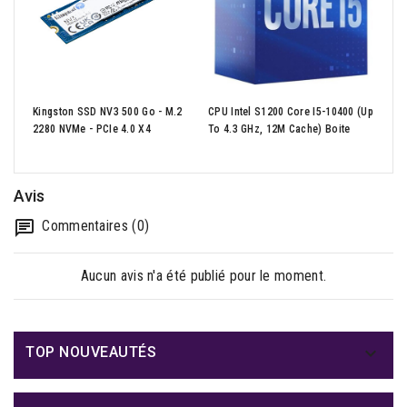
Kingston SSD NV3 500 Go - M.2
CPU Intel S1200 Core I5-10400 (up
TP-L
2280 NVMe - PCIe 4.0 X4
To 4.3 GHz, 12M Cache) Boite
Wi-F
Avis
Commentaires (0)
Aucun avis n'a été publié pour le moment.

TOP NOUVEAUTÉS