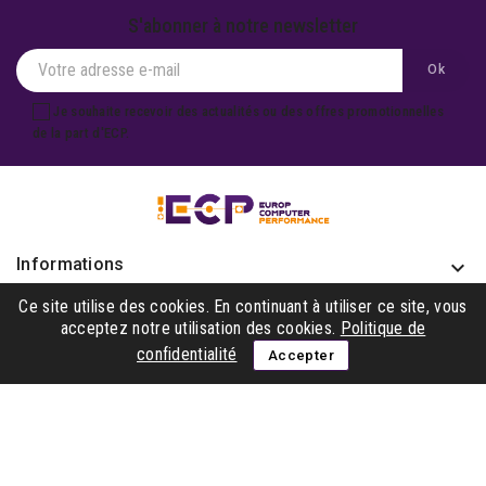
S'abonner à notre newsletter
Je souhaite recevoir des actualités ou des offres promotionnelles
de la part d'ECP.
Informations
keyboard_arrow_down
Produits

Ce site utilise des cookies. En continuant à utiliser ce site, vous
acceptez notre utilisation des cookies.
Politique de
Notre société

confidentialité
Accepter
Gagner avec nous

Suivez-nous
