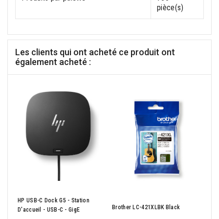
pièce(s)
Les clients qui ont acheté ce produit ont
également acheté :
ASU
(Vivo
HP USB-C Dock G5 - Station
Core
Brother LC-421XLBK Black
D'accueil - USB-C - GigE
- Ble