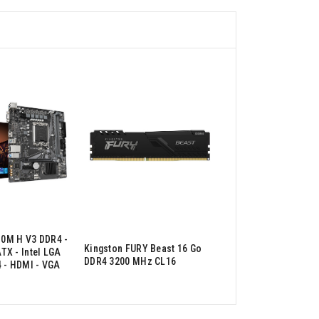
0M H V3 DDR4 -
Kingston FURY Beast 16 Go
Crucial SSD P310 1 
TX - Intel LGA
DDR4 3200 MHz CL16
2280 NVMe - PCIe 4
4 - HDMI - VGA