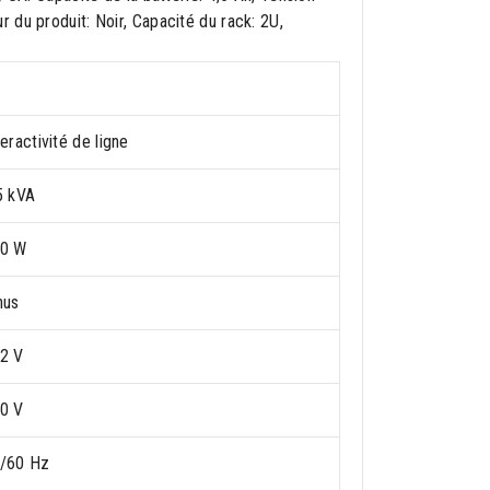
 du produit: Noir, Capacité du rack: 2U,
teractivité de ligne
5 kVA
0 W
nus
2 V
0 V
/60 Hz