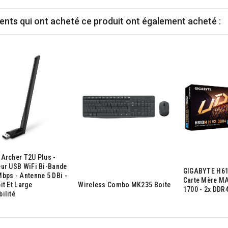
ients qui ont acheté ce produit ont également acheté :
Archer T2U Plus -
ur USB WiFi Bi-Bande
GIGABYTE H61
bps - Antenne 5 DBi -
Carte Mère MA
it Et Large
Wireless Combo MK235 Boite
1700 - 2x DDR
ilité