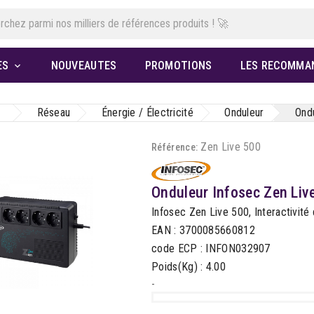
ES
NOUVEAUTES
PROMOTIONS
LES RECOMMA

Réseau
Énergie / Électricité
Onduleur
Ond
Zen Live 500
Référence:
Onduleur Infosec Zen Li
Infosec Zen Live 500, Interactivité 
EAN : 3700085660812
code ECP : INFON032907
Poids(Kg) : 4.00
-