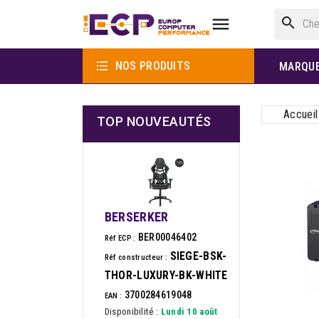

search

NOS PRODUITS
MARQU
Accueil
TOP NOUVEAUTÉS
BERSERKER
BER00046402
Réf ECP :
SIEGE-BSK-
Réf constructeur :
THOR-LUXURY-BK-WHITE
3700284619048
EAN :
Disponibilité :
Lundi 10 août