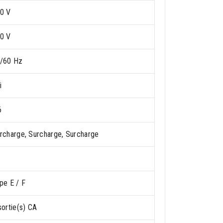
0 V
0 V
/60 Hz
i
6
rcharge, Surcharge, Surcharge
pe E / F
sortie(s) CA