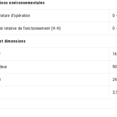
ions environnementales
ature d'opération
0 
té relative de fonctionnement (H-H)
0 
et dimensions
r
1
deur
9
r
2
3,