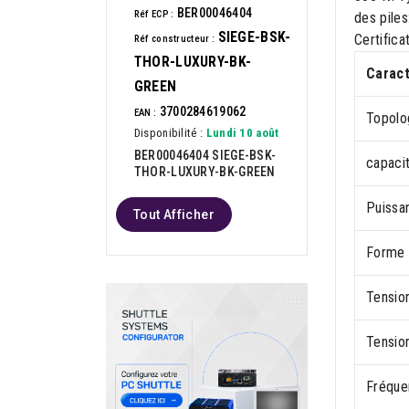
BER00046404
Réf ECP :
des piles
SIEGE-BSK-
Certific
Réf constructeur :
THOR-LUXURY-BK-
Caract
GREEN
3700284619062
EAN :
Topolo
Disponibilité :
Lundi 10 août
BER00046404 SIEGE-BSK-
capacit
THOR-LUXURY-BK-GREEN
Puissa
Tout Afficher
Forme 
Tension
Tension
Fréque