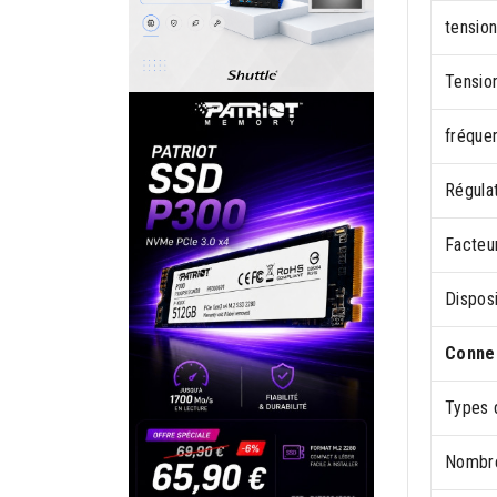
tension
Tension
fréque
Régula
Facteu
Disposi
Connec
Types 
Nombre