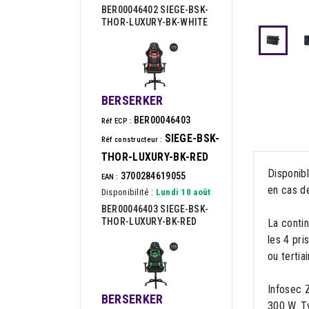
BER00046402 SIEGE-BSK-
THOR-LUXURY-BK-WHITE
BERSERKER
BER00046403
Réf ECP :
SIEGE-BSK-
Réf constructeur :
THOR-LUXURY-BK-RED
Disponib
3700284619055
EAN :
en cas de
Disponibilité :
Lundi 10 août
BER00046403 SIEGE-BSK-
THOR-LUXURY-BK-RED
La contin
les 4 pri
ou tertiai
Infosec Z
BERSERKER
300 W. Ty