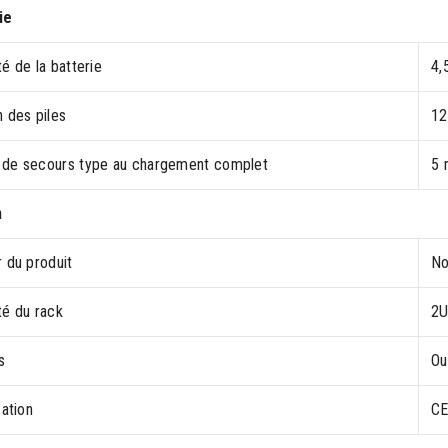
ie
é de la batterie
4,
 des piles
12
de secours type au chargement complet
5 
n
 du produit
No
té du rack
2
s
Ou
cation
C