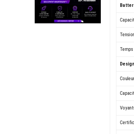
Batter
Capacit
Tension
Temps 
Desig
Couleur
Capaci
Voyant
Certifi