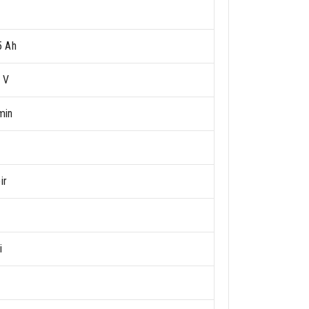
5 Ah
 V
min
ir
U
i
E