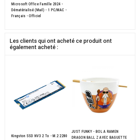
Microsoft Office Famille 2024 -
Dématérialisé (mail) - 1 PC/MAC -
Français - Officiel
Les clients qui ont acheté ce produit ont
également acheté :
IIYA
JUST FUNKY - BOL A RAMEN
27p 
Kingston SSD NV3 2 To - M.2 2280
DRAGON BALL Z AVEC BAGUETTE
350 