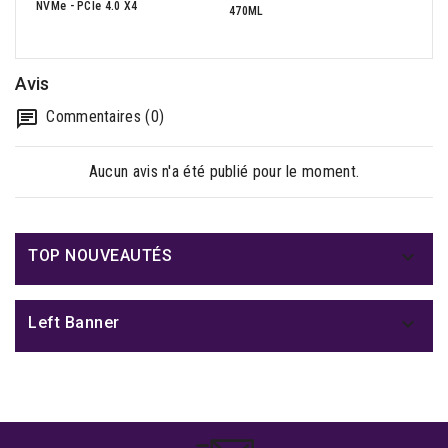
NVMe - PCIe 4.0 X4
470ML
2x2W 
Avis
Commentaires (0)
Aucun avis n'a été publié pour le moment.

TOP NOUVEAUTÉS

Left Banner