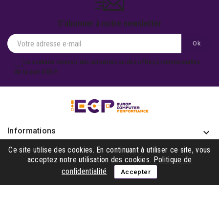
S'abonner à notre newsletter
Je souhaite recevoir des actualités ou des offres promotionnelles
de la part d'ECP.
Informations
keyboard_arrow_down
Produits

Ce site utilise des cookies. En continuant à utiliser ce site, vous
acceptez notre utilisation des cookies.
Politique de
Notre société

confidentialité
Accepter
Gagner avec nous

Suivez-nous
