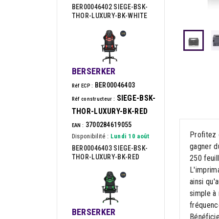
BER00046402 SIEGE-BSK-
THOR-LUXURY-BK-WHITE
BERSERKER
BER00046403
Réf ECP :
SIEGE-BSK-
Réf constructeur :
THOR-LUXURY-BK-RED
3700284619055
EAN :
‌Profite
Disponibilité :
Lundi 10 août
gagner du
BER00046403 SIEGE-BSK-
THOR-LUXURY-BK-RED
250 feuil
‌L'impri
ainsi qu
simple à 
fréquenc
BERSERKER
Bénéfici