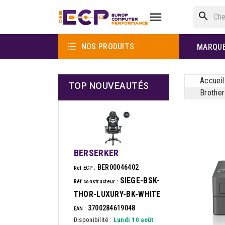

search

NOS PRODUITS
MARQU
Accueil
TOP NOUVEAUTÉS
Brothe
BERSERKER
BER00046402
Réf ECP :
SIEGE-BSK-
Réf constructeur :
THOR-LUXURY-BK-WHITE
3700284619048
EAN :
Disponibilité :
Lundi 10 août