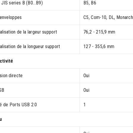
JIS series B (B0...B9)
B5, B6
 enveloppes
C5, Com-10, DL, Monarc
lisation de la largeur support
76,2 - 215,9 mm
lisation de la longueur support
127 - 355,6 mm
tivité
sion directe
Oui
SB
Oui
té de Ports USB 2.0
1
u