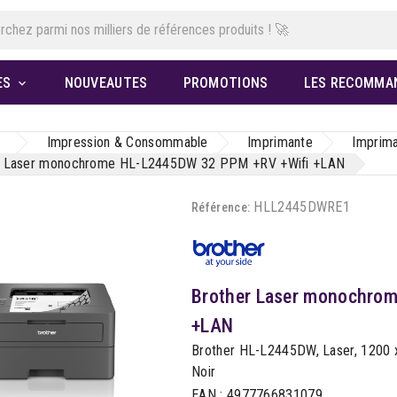
ES
NOUVEAUTES
PROMOTIONS
LES RECOMMA

Impression & Consommable
Imprimante
Imprima
r Laser monochrome HL-L2445DW 32 PPM +RV +Wifi +LAN
HLL2445DWRE1
Référence:
Brother Laser monochro
+LAN
Brother HL-L2445DW, Laser, 1200 x
Noir
EAN : 4977766831079