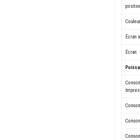
positi
Couleur
Écran i
Écran
Puiss
Consom
Impres
Consom
Consom
Consom