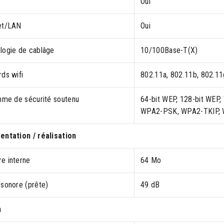
Oui
et/LAN
Oui
logie de cablâge
10/100Base-T(X)
ds wifi
802.11a, 802.11b, 802.11g
thme de sécurité soutenu
64-bit WEP, 128-bit WE
WPA2-PSK, WPA2-TKIP,
entation / réalisation
e interne
64 Mo
 sonore (prête)
49 dB
n