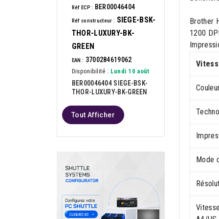
BER00046404
Réf ECP :
SIEGE-BSK-
Brother 
Réf constructeur :
1200 DPI.
THOR-LUXURY-BK-
Impressio
GREEN
3700284619062
EAN :
Vitess
Disponibilité :
Lundi 10 août
BER00046404 SIEGE-BSK-
Couleu
THOR-LUXURY-BK-GREEN
Techno
Tout Afficher
Impres
Mode d
Résolu
Vitesse