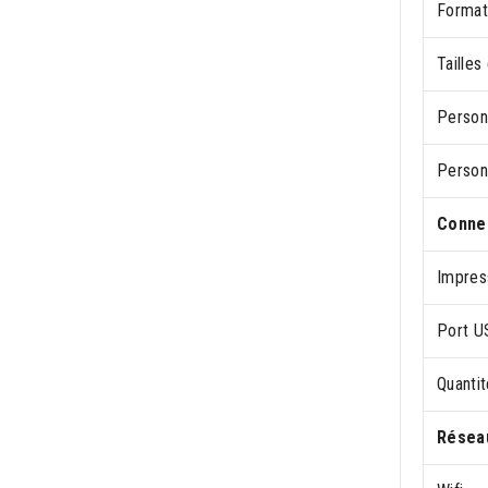
Format 
Tailles
Persona
Persona
Connec
Impres
Port U
Quanti
Résea