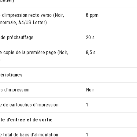
Letter)
 d'impression recto verso (Noir,
8 ppm
 normale, A4/US Letter)
de préchauffage
20 s
e copie de la première page (Noir,
8,5 s
)
éristiques
rs d'impression
Noir
 de cartouches d'impression
1
té d'entrée et de sortie
 total de bacs d’alimentation
1