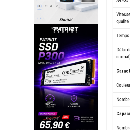
A4/US 
Vitesse
qualité
Temps 
Délai d
normal
Caract
Couleu
Nombre
Capaci
Nombre