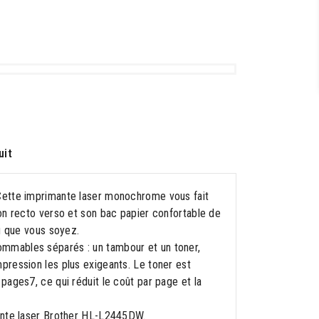
uit
 Cette imprimante laser monochrome vous fait
on recto verso et son bac papier confortable de
ù que vous soyez.
mmables séparés : un tambour et un toner,
pression les plus exigeants. Le toner est
ages7, ce qui réduit le coût par page et la
mante laser Brother HL-L2445DW.