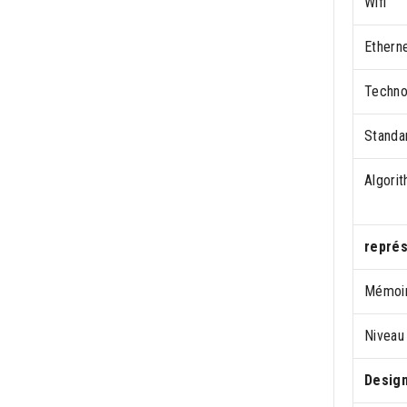
Wifi
Ethern
Techno
Standar
Algori
représ
Mémoir
Niveau
Desig