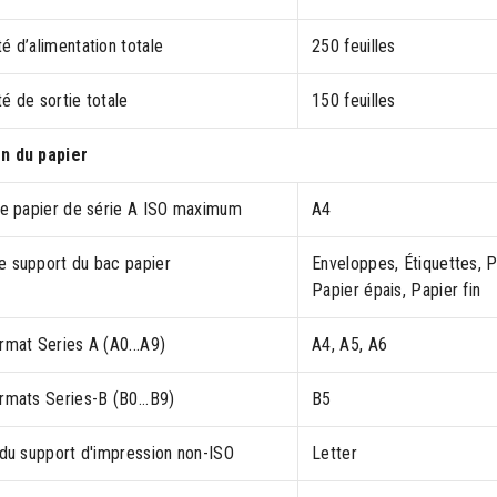
é d’alimentation totale
250 feuilles
é de sortie totale
150 feuilles
n du papier
 de papier de série A ISO maximum
A4
e support du bac papier
Enveloppes, Étiquettes, P
Papier épais, Papier fin
rmat Series A (A0...A9)
A4, A5, A6
rmats Series-B (B0...B9)
B5
 du support d'impression non-ISO
Letter