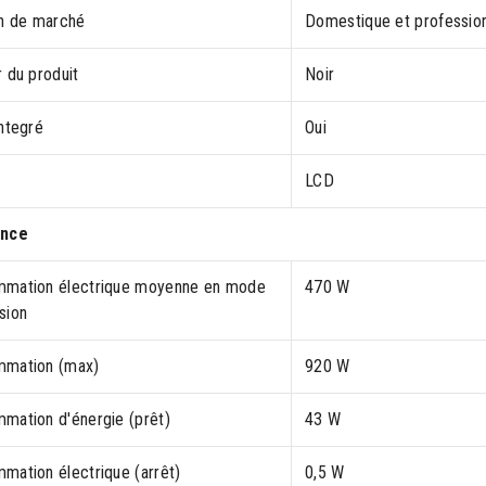
on de marché
Domestique et professio
 du produit
Noir
ntegré
Oui
LCD
ance
mation électrique moyenne en mode
470 W
sion
mation (max)
920 W
mation d'énergie (prêt)
43 W
mation électrique (arrêt)
0,5 W