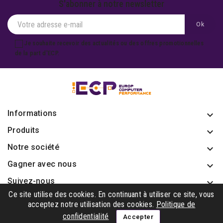
S'abonner à notre newsletter
Je souhaite recevoir des actualités ou des offres promotionnelles
de la part d'ECP.
Informations
keyboard_arrow_down
Produits

Notre société

Gagner avec nous

Suivez-nous

Ce site utilise des cookies. En continuant à utiliser ce site, vous
acceptez notre utilisation des cookies.
Politique de
confidentialité
Accepter