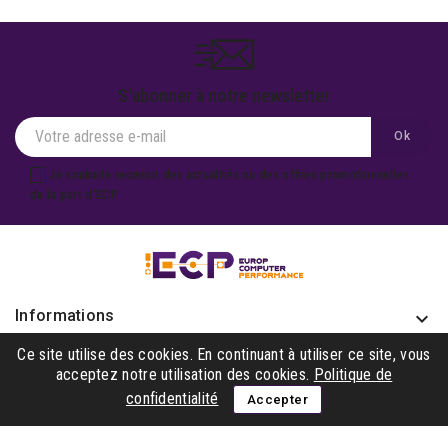
S'abonner à notre newsletter
Je souhaite recevoir des actualités ou des offres promotionnelles
de la part d'ECP.
Informations
keyboard_arrow_down
Produits

Ce site utilise des cookies. En continuant à utiliser ce site, vous
acceptez notre utilisation des cookies.
Politique de
Notre société

confidentialité
Accepter
Gagner avec nous
