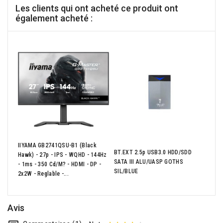
Les clients qui ont acheté ce produit ont
également acheté :
IIYAMA GB2741QSU-B1 (Black
BT.EXT 2.5p USB3.0 HDD/SDD
Hawk) - 27p - IPS - WQHD - 144Hz
BER0
SATA III ALU/UASP GOTHS
- 1ms - 350 Cd/m? - HDMI - DP -
BROK
SIL/BLUE
2x2W - Reglable -...
Avis