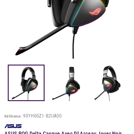
90YH00Z1-B2UA00
Référence:
ASUS ROG Delta Casque Avec fil Arceau Jouer Noir