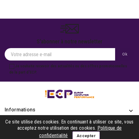
S'abonner à notre newsletter
Je souhaite recevoir des actualités ou des offres promotionnelles
de la part d'ECP.
Informations
keyboard_arrow_down
Produits

Ce site utilise des cookies. En continuant à utiliser ce site, vous
acceptez notre utilisation des cookies.
Politique de
Notre société

confidentialité
Accepter