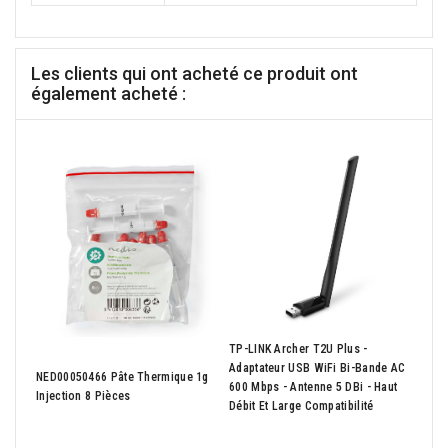
Les clients qui ont acheté ce produit ont
également acheté :
TP-LINK Archer T2U Plus -
AMD 
Adaptateur USB WiFi Bi-Bande AC
NED00050466 Pâte Thermique 1g
Ghz) 
600 Mbps - Antenne 5 DBi - Haut
Injection 8 Pièces
Incl
Débit Et Large Compatibilité