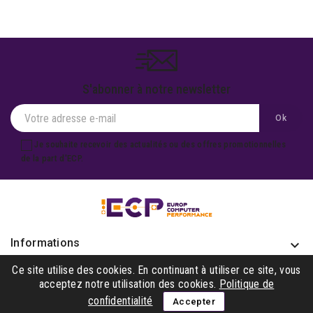
S'abonner à notre newsletter
Je souhaite recevoir des actualités ou des offres promotionnelles
de la part d'ECP.
Informations
keyboard_arrow_down
Produits

Ce site utilise des cookies. En continuant à utiliser ce site, vous
acceptez notre utilisation des cookies.
Politique de
Notre société

confidentialité
Accepter