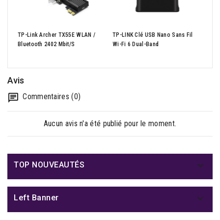
King
TP-Link Archer TX55E WLAN /
TP-LINK Clé USB Nano Sans Fil
256G
Bluetooth 2402 Mbit/s
Wi-Fi 6 Dual-Band
(Noi
Avis
Commentaires (0)
Aucun avis n'a été publié pour le moment.

TOP NOUVEAUTÉS

Left Banner