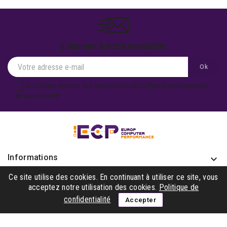
S'abonner à notre newsletter
Je souhaite recevoir des actualités ou des offres promotionnelles
de la part d'ECP.
Informations
keyboard_arrow_down
Produits

Ce site utilise des cookies. En continuant à utiliser ce site, vous
acceptez notre utilisation des cookies.
Politique de
Notre société

confidentialité
Accepter
Gagner avec nous

Suivez-nous