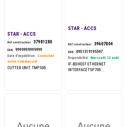
STAR - ACCS
STAR - ACCS
37981280
Réf constructeur :
39607804
Réf constructeur :
9999999999999
EAN :
4951319195597
EAN :
Date d'expédition :
Contactez
Disponibilité :
Mercredi 12 août
votre Commercial
IF-BDHE07 ETHERNET
CUTTER UNIT TMP500.
INTERFACETSP700
VER2ONLY/800VER2ONLY/650