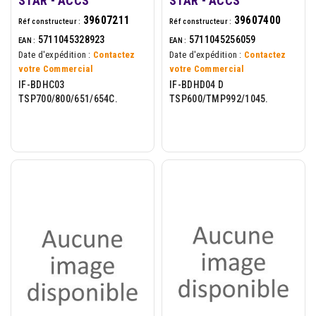
STAR - ACCS
STAR - ACCS
39607211
39607400
Réf constructeur :
Réf constructeur :
5711045328923
5711045256059
EAN :
EAN :
Date d'expédition :
Contactez
Date d'expédition :
Contactez
votre Commercial
votre Commercial
IF-BDHC03
IF-BDHD04 D
TSP700/800/651/654C.
TSP600/TMP992/1045.