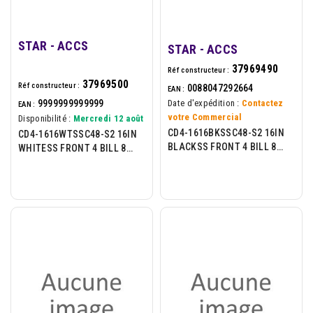
STAR - ACCS
STAR - ACCS
37969490
Réf constructeur :
37969500
Réf constructeur :
0088047292664
EAN :
9999999999999
Date d'expédition :
Contactez
EAN :
votre Commercial
Disponibilité :
Mercredi 12 août
CD4-1616BKSSC48-S2 16IN
CD4-1616WTSSC48-S2 16IN
BLACKSS FRONT 4 BILL 8
WHITESS FRONT 4 BILL 8
COIN 2 M.SLOTS
COIN 2 M.SLOTS