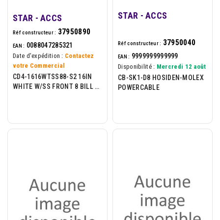
STAR - ACCS
STAR - ACCS
37950890
Réf constructeur :
37950040
Réf constructeur :
0088047285321
EAN :
9999999999999
Date d'expédition :
Contactez
EAN :
votre Commercial
Disponibilité :
Mercredi 12 août
CD4-1616WTSS88-S2 16IN
CB-SK1-D8 HOSIDEN-MOLEX
WHITE W/SS FRONT 8 BILL 8
POWERCABLE
COIN 2 M.SLOTS