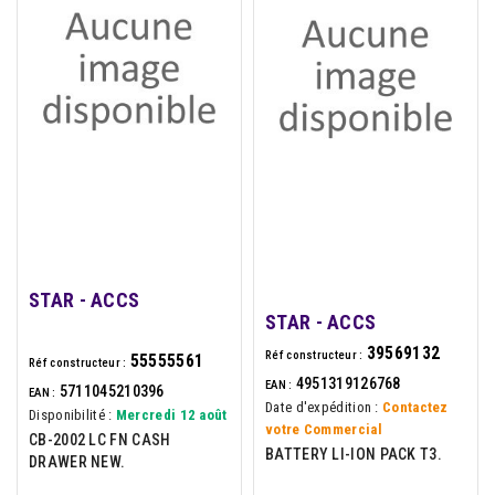
STAR - ACCS
STAR - ACCS
39569132
Réf constructeur :
55555561
Réf constructeur :
4951319126768
EAN :
5711045210396
EAN :
Date d'expédition :
Contactez
Disponibilité :
Mercredi 12 août
votre Commercial
CB-2002 LC FN CASH
BATTERY LI-ION PACK T3.
DRAWER NEW.