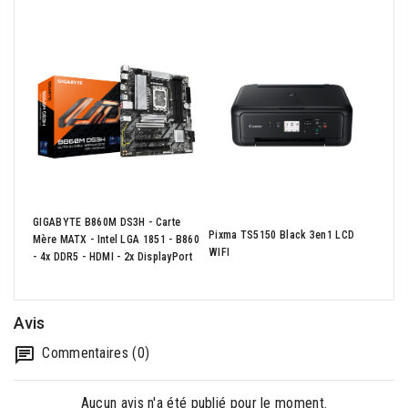
ANT0
GIGABYTE B860M DS3H - Carte
Moye
Pixma TS5150 Black 3en1 LCD
Mère MATX - Intel LGA 1851 - B860
Mm A
WIFI
- 4x DDR5 - HDMI - 2x DisplayPort
Verr
Avis
Commentaires (0)
Aucun avis n'a été publié pour le moment.