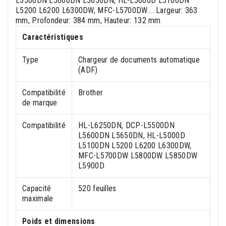
L5500DN L5600DN L5650DN, HL-L5000D L5100DN
L5200 L6200 L6300DW, MFC-L5700DW.... Largeur: 363
mm, Profondeur: 384 mm, Hauteur: 132 mm
Caractéristiques
Type
Chargeur de documents automatique
(ADF)
Compatibilité
Brother
de marque
Compatibilité
HL-L6250DN, DCP-L5500DN
L5600DN L5650DN, HL-L5000D
L5100DN L5200 L6200 L6300DW,
MFC-L5700DW L5800DW L5850DW
L5900D
Capacité
520 feuilles
maximale
Poids et dimensions