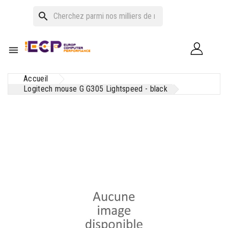
search

Accueil
Logitech mouse G G305 Lightspeed - black