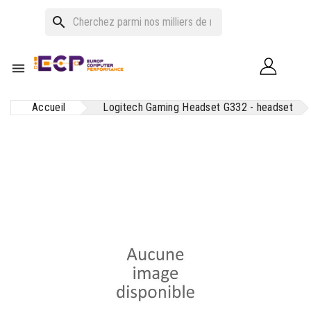
search

Accueil
Logitech Gaming Headset G332 - headset