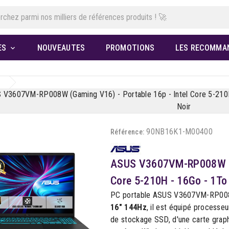
ES
NOUVEAUTES
PROMOTIONS
LES RECOMMA

 V3607VM-RP008W (Gaming V16) - Portable 16p - Intel Core 5-210H
Noir
90NB16K1-M00400
Référence:
ASUS V3607VM-RP008W (Ga
Core 5-210H - 16Go - 1To
PC portable ASUS V3607VM-RP008
16" 144Hz
, il est équipé processe
de stockage SSD, d'une carte grap