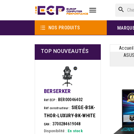

search

NOS PRODUITS
MARQU
Accueil
TOP NOUVEAUTÉS
ASUS
BERSERKER
BER00046402
Réf ECP :
SIEGE-BSK-
Réf constructeur :
THOR-LUXURY-BK-WHITE
3700284619048
EAN :
Disponibilité :
En stock