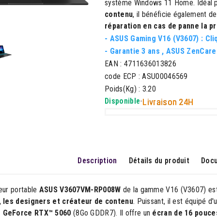
système Windows 11 Home. Idéal 
contenu
, il bénéficie également de
réparation en cas de panne la p
- ASUS Gaming V16 (V3607) :
Cli
- Garantie 3 ans ,
ASUS ZenCare
EAN : 4711636013826
code ECP : ASU00046569
Poids(Kg) : 3.20
Disponible
-
Livraison 24H
Description
Détails du produit
Docu
teur portable
ASUS V3607VM-RP008W
de la gamme V16 (V3607) est 
, les designers et créateur de contenu
. Puissant, il est équipé 
 GeForce RTX™ 5060
(8Go GDDR7). Il offre un
écran de 16 pouce