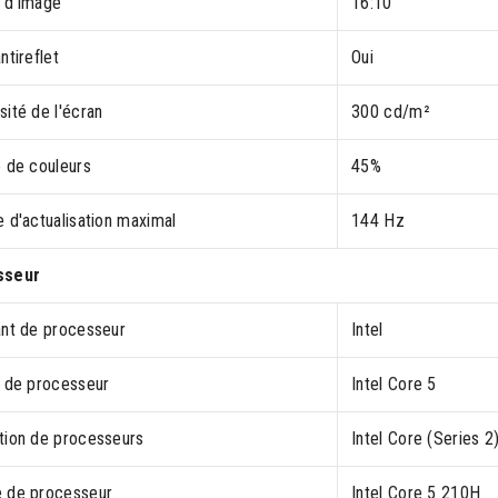
 d'image
16:10
ntireflet
Oui
ité de l'écran
300 cd/m²
e de couleurs
45%
 d'actualisation maximal
144 Hz
sseur
ant de processeur
Intel
e de processeur
Intel Core 5
tion de processeurs
Intel Core (Series 2
 de processeur
Intel Core 5 210H