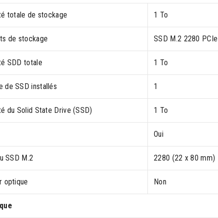
té totale de stockage
1 To
ts de stockage
SSD M.2 2280 PCIe
té SDD totale
1 To
 de SSD installés
1
té du Solid State Drive (SSD)
1 To
Oui
 du SSD M.2
2280 (22 x 80 mm)
r optique
Non
ique