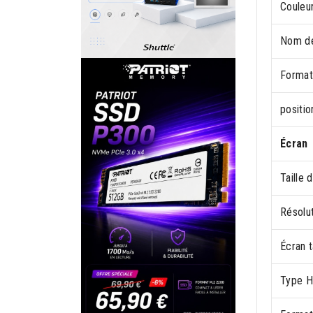
Couleur
Nom de
Format
positi
Écran
Taille 
Résolut
Écran t
Type 