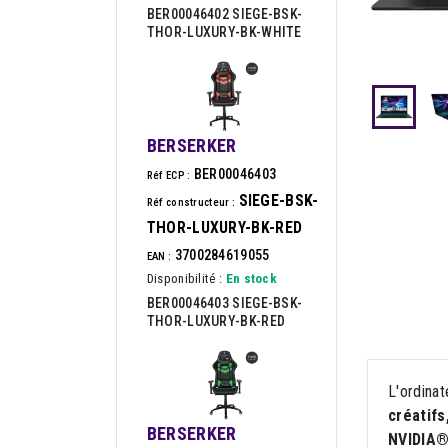
BER00046402 SIEGE-BSK-
THOR-LUXURY-BK-WHITE
BERSERKER
BER00046403
Réf ECP :
SIEGE-BSK-
Réf constructeur :
THOR-LUXURY-BK-RED
3700284619055
EAN :
Disponibilité :
En stock
BER00046403 SIEGE-BSK-
THOR-LUXURY-BK-RED
L'ordina
créatifs
BERSERKER
NVIDIA®