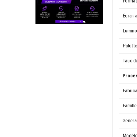
Format
Écran a
Luminos
Palett
Taux de
Proce
Fabric
Famill
Généra
Modèle