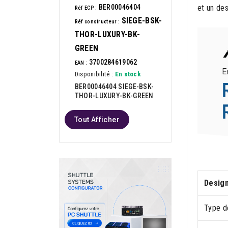
et un des
BER00046404
Réf ECP :
SIEGE-BSK-
Réf constructeur :
THOR-LUXURY-BK-
GREEN
3700284619062
EAN :
Disponibilité :
En stock
BER00046404 SIEGE-BSK-
THOR-LUXURY-BK-GREEN
Tout Afficher
Desig
Type d