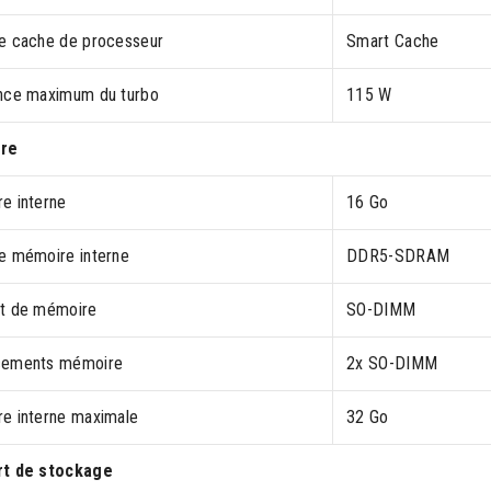
e cache de processeur
Smart Cache
nce maximum du turbo
115 W
re
e interne
16 Go
e mémoire interne
DDR5-SDRAM
t de mémoire
SO-DIMM
cements mémoire
2x SO-DIMM
e interne maximale
32 Go
rt de stockage