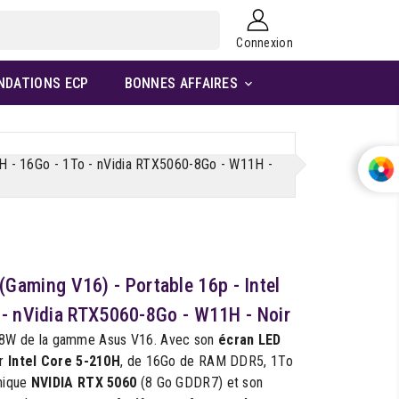
Connexion
NDATIONS ECP
BONNES AFFAIRES

 - 16Go - 1To - nVidia RTX5060-8Go - W11H -
ming V16) - Portable 16p - Intel
 - nVidia RTX5060-8Go - W11H - Noir
W de la gamme Asus V16. Avec son
écran LED
ur
Intel Core 5-210H
, de 16Go de RAM DDR5, 1To
hique
NVIDIA RTX 5060
(8 Go GDDR7) et son