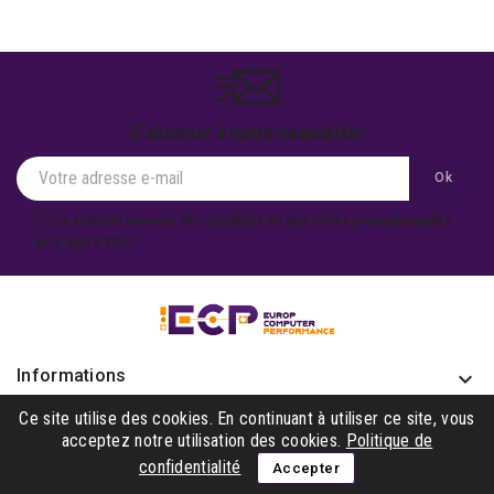
S'abonner à notre newsletter
Je souhaite recevoir des actualités ou des offres promotionnelles
de la part d'ECP.
Informations
keyboard_arrow_down
Produits

Ce site utilise des cookies. En continuant à utiliser ce site, vous
acceptez notre utilisation des cookies.
Politique de
Notre société

confidentialité
Accepter
Gagner avec nous
